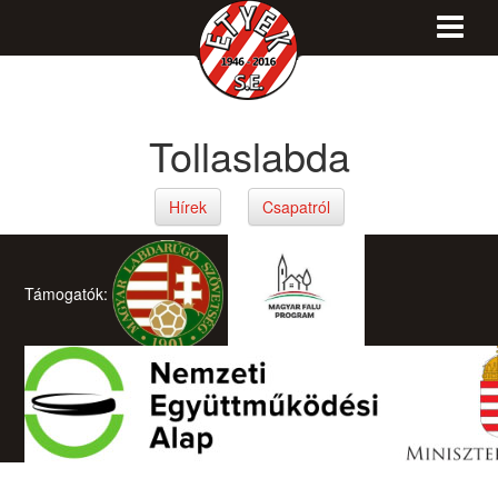
Tollaslabda
Hírek
Csapatról
Támogatók: