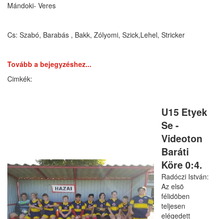
Mándoki- Veres
Cs: Szabó, Barabás , Bakk, Zólyomi, Szick,Lehel, Stricker
Tovább a bejegyzéshez...
U15 Etyek
Se -
Videoton
Baráti
Köre 0:4.
Radóczi István:
Az elsö
félidöben
teljesen
elégedett