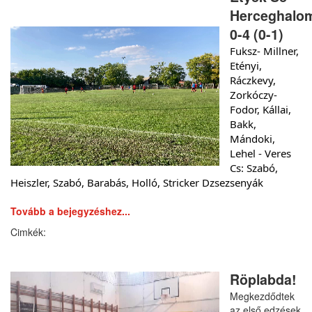
Herceghalo
0-4 (0-1)
Fuksz- Millner, 
Etényi, 
Ráczkevy, 
Zorkóczy- 
Fodor, Kállai, 
Bakk, 
Mándoki, 
Lehel - Veres
Cs: Szabó, 
Heiszler, Szabó, Barabás, Holló, Stricker Dzsezsenyák
Tovább a bejegyzéshez...
Röplabda!
Megkezdődtek
az első edzések