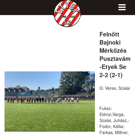
Felnőtt
Bajnoki
Mérkőzés
Pusztavám
-Etyek Se
2-2 (2-1)
G: Veres, Szalai
Fuksz- 
Etényi,Varga, 
Szalai, Juhász,- 
Fodor, Kállai, 
Farkas, Millner, 