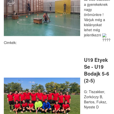
a gyerekeknek
nagy
örömünkre !
Várjuk még a
kislányokat
lehet még
jelentkezni
U19 Etyek
Se - U19
Bodajk 5-6
(2-5)
G: Tiszakker, 
Zorkóczy B, 
Bartos, Fuksz, 
Nyeste D