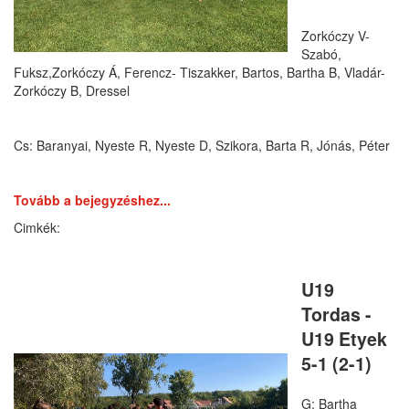
Zorkóczy V- 
Szabó, 
Fuksz,Zorkóczy Á, Ferencz- Tiszakker, Bartos, Bartha B, Vladár- 
Zorkóczy B, Dressel
Cs: Baranyai, Nyeste R, Nyeste D, Szikora, Barta R, Jónás, Péter
Tovább a bejegyzéshez...
U19
Tordas -
U19 Etyek
5-1 (2-1)
G: Bartha 