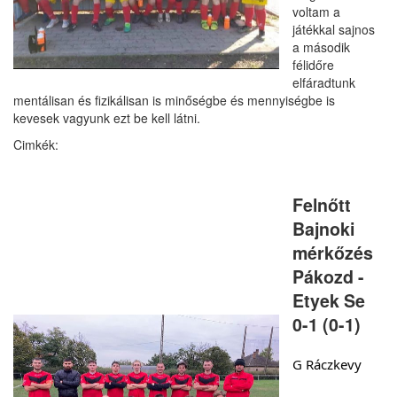
voltam a
játékkal sajnos
a második
félidőre
elfáradtunk
mentálisan és fizikálisan is minőségbe és mennyiségbe is
kevesek vagyunk ezt be kell látni.
Felnőtt
Bajnoki
mérkőzés
Pákozd -
Etyek Se
0-1 (0-1)
G Ráczkevy