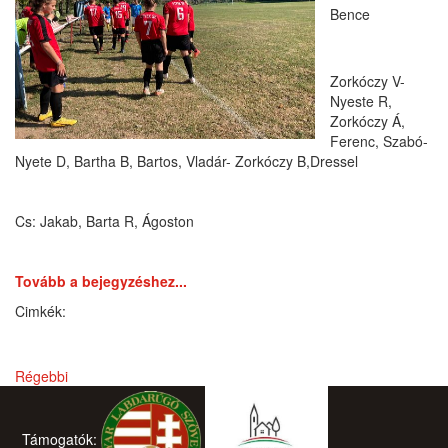
Bence
Zorkóczy V- 
Nyeste R, 
Zorkóczy Á, 
Ferenc, Szabó- 
Nyete D, Bartha B, Bartos, Vladár- Zorkóczy B,Dressel
Cs: Jakab, Barta R, Ágoston
Tovább a bejegyzéshez...
Régebbi
Támogatók: