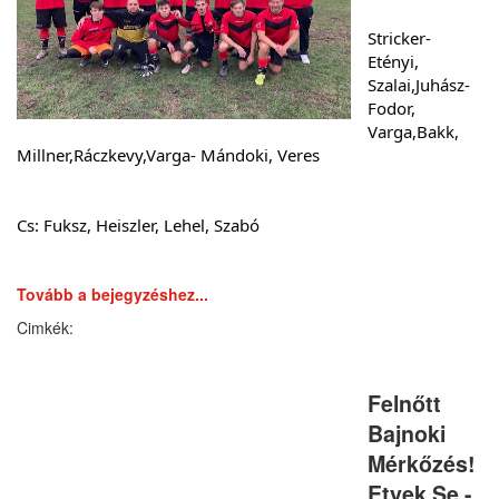
Stricker- 
Etényi, 
Szalai,Juhász- 
Fodor, 
Varga,Bakk, 
Millner,Ráczkevy,Varga- Mándoki, Veres
Cs: Fuksz, Heiszler, Lehel, Szabó
Tovább a bejegyzéshez...
Felnőtt
Bajnoki
Mérkőzés!
Etyek Se -